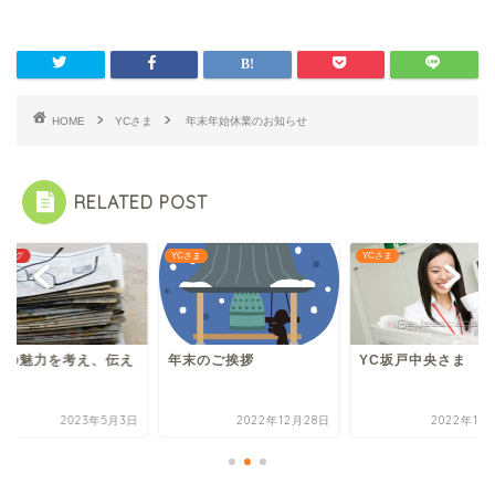
HOME
YCさま
年末年始休業のお知らせ
RELATED POST
ブログ
YCさま
YCさま
聞の魅力を考え、伝え
年末のご挨拶
YC坂戸中央さま
う！
2023年5月3日
2022年12月28日
2022年10