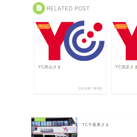
RELATED POST
YCさま
YCさま
YC烏山さま
YC洗足さ
2023年3月17日
2024年7月9日
YC千葉東さま