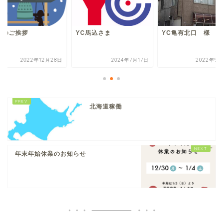
末のご挨拶
YC馬込さま
YC亀有北口 様
2022年12月28日
2024年7月17日
2022年9月
北海道稼働
年末年始休業のお知らせ