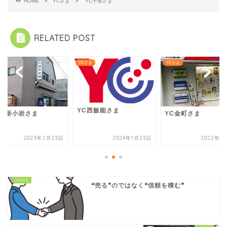
HOME
YCさま
YC十条さま
RELATED POST
さま
YCさま
YCさま
YC西飯能さま
C東新小岩さま
YC金町さま
2023年2月23日
2024年1月23日
2022年1
❝売る❞のではなく❝信頼を積む❞