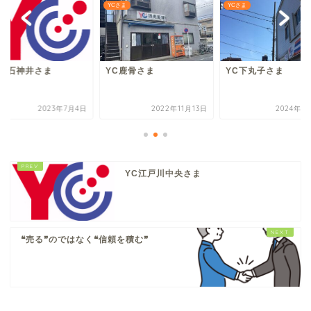
さま
YCさま
YCさま
C上石神井さま
YC鹿骨さま
YC下丸子さま
2023年7月4日
2022年11月13日
2024年1
YC江戸川中央さま
❝売る❞のではなく❝信頼を積む❞