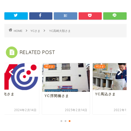
HOME
YCさま
YC高崎大類さま
RELATED POST
さま
YCさま
YCさま
C和光さま
YC馬込さま
YC浮間橋さま
2024年2月14日
2023年2月14日
2022年12